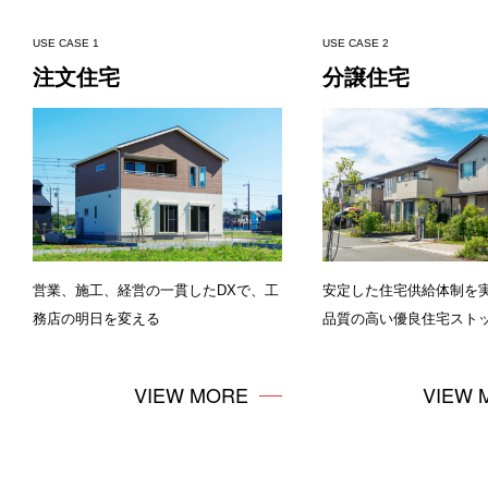
BIM
USE CASE 1
USE CASE 2
注文住宅
分譲住宅
BIMサービス
早受取（金融サービス）
AIプロジェクト
営業、施工、経営の一貫したDXで、工
安定した住宅供給体制を
務店の明日を変える
品質の高い優良住宅スト
VIEW MORE
VIEW