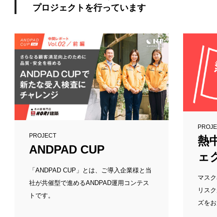
プロジェクトを行っています
PROJ
PROJECT
熱
ANDPAD CUP
ェ
「ANDPAD CUP」とは、ご導入企業様と当
マスク
社が共催型で進めるANDPAD運用コンテス
リスク
トです。
ズをお