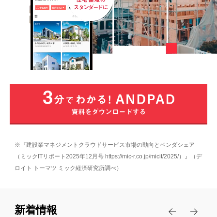
業界別
情報共有の課題
写真管理の課題
製品
注文住宅
移動時間の課題
分譲住宅
料金
施工管理
工程表の課題
リフォーム
チャット
受発注業務の課題
事例
設備工事
図面
原価管理の課題
太陽光
サポート
導入事例
黒板
営業管理の課題
塗装・屋根・外装
ANDPAD導入企業様のインタビュー記事
※『建設業マネジメントクラウドサービス市場の動向とベンダシェア
検査
稼働管理の課題
セミナー
サポート体制
プロジェクトストーリー
（ミックITリポート2025年12月号 https://mic-r.co.jp/micit/2025/）』（デ
外構・エクステリア
ボード
人材育成と技術継承の課題
ロイト トーマツ ミック経済研究所調べ）
建設DXに向けた様々な取り組みをご紹介
よくある質問
ディスプレイ
お役立ち資料
引合粗利管理
ユーザーストーリー
情報の属人化の課題
セキュリティ
大規模修繕
建設業界の方々の様々な成功体験をご紹介
新着情報
受発注
写真の撮り忘れと是正漏れの課題
お役立ちコラム
料金