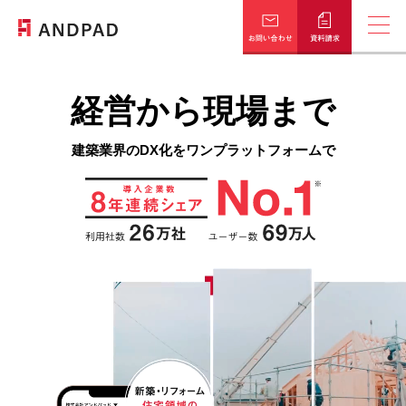
経営から現場まで
はじめての資料はこちら
概要資料ダウンロード
建築業界のDX化を
ワンプラットフォームで
知りたい情報が選べる
お役立ち資料一覧
課題別