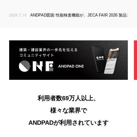
不動産
遠隔臨場
黒板作成と写真台帳の課題
パートナープログラム
製造業
2026.7.10
2026
日本住宅保証検査機構とのシステム連携 第三弾として「保険証券の自動連携」に対応
お知らせ
おうちノート
複数現場の進捗とリソース管理の課題
小売・飲食・物流業
資料承認
請求管理業務の課題
ANDPAD ONE
ゼネコン
歩掛管理
安全衛生管理と出面集計の課題
3Dスキャン
歩掛管理業務の課題
請求管理
ログイン
入退場管理
お問い合わせ
電子納品
利用者数69万人以上、
様々な業界で
BM
資料請求
ANDPADが利用されています
ANDPAD Analytics
API連携