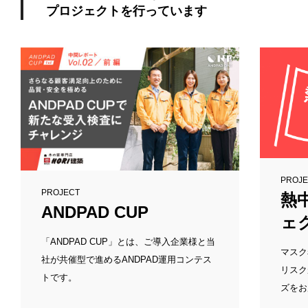
プロジェクトを行っています
PROJ
PROJECT
熱
ANDPAD CUP
ェ
「ANDPAD CUP」とは、ご導入企業様と当
マスク
社が共催型で進めるANDPAD運用コンテス
リスク
トです。
ズをお