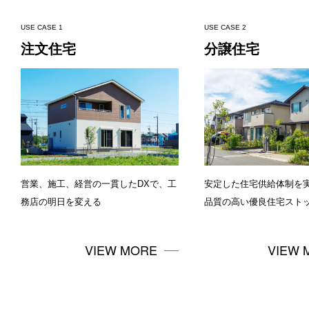
BIM
USE CASE 1
USE CASE 2
注文住宅
分譲住宅
BIMサービス
早受取（金融サービス）
AIプロジェクト
営業、施工、経営の一貫したDXで、工
安定した住宅供給体制を
務店の明日を変える
品質の高い優良住宅スト
VIEW MORE
VIEW