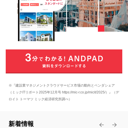
業界別
情報共有の課題
写真管理の課題
製品
注文住宅
移動時間の課題
分譲住宅
料金
施工管理
工程表の課題
リフォーム
チャット
受発注業務の課題
事例
設備工事
図面
原価管理の課題
太陽光
サポート
導入事例
黒板
営業管理の課題
塗装・屋根・外装
ANDPAD導入企業様のインタビュー記事
※『建設業マネジメントクラウドサービス市場の動向とベンダシェア
検査
稼働管理の課題
セミナー
サポート体制
プロジェクトストーリー
（ミックITリポート2025年12月号 https://mic-r.co.jp/micit/2025/）』（デ
外構・エクステリア
ボード
人材育成と技術継承の課題
ロイト トーマツ ミック経済研究所調べ）
建設DXに向けた様々な取り組みをご紹介
よくある質問
ディスプレイ
お役立ち資料
引合粗利管理
ユーザーストーリー
情報の属人化の課題
セキュリティ
大規模修繕
建設業界の方々の様々な成功体験をご紹介
新着情報
受発注
写真の撮り忘れと是正漏れの課題
お役立ちコラム
料金