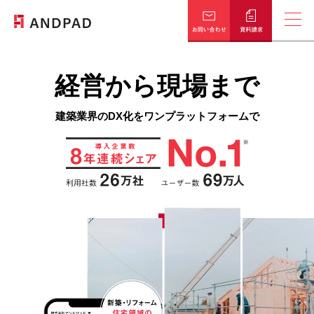
経営から現場まで
はじめての資料はこちら
概要資料ダウンロード
建築業界のDX化を
ワンプラットフォームで
知りたい情報が選べる
お役立ち資料一覧
課題別