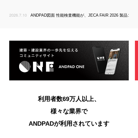
不動産
遠隔臨場
黒板作成と写真台帳の課題
パートナープログラム
製造業
2026.7.10
2026
日本住宅保証検査機構とのシステム連携 第三弾として「保険証券の自動連携」に対応
お知らせ
おうちノート
複数現場の進捗とリソース管理の課題
小売・飲食・物流業
資料承認
請求管理業務の課題
ANDPAD ONE
ゼネコン
歩掛管理
安全衛生管理と出面集計の課題
3Dスキャン
歩掛管理業務の課題
請求管理
ログイン
入退場管理
お問い合わせ
電子納品
利用者数69万人以上、
様々な業界で
BM
資料請求
ANDPADが利用されています
ANDPAD Analytics
API連携