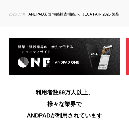
不動産
遠隔臨場
黒板作成と写真台帳の課題
パートナープログラム
製造業
2026.7.10
2026
日本住宅保証検査機構とのシステム連携 第三弾として「保険証券の自動連携」に対応
お知らせ
おうちノート
複数現場の進捗とリソース管理の課題
小売・飲食・物流業
資料承認
請求管理業務の課題
ANDPAD ONE
ゼネコン
歩掛管理
安全衛生管理と出面集計の課題
3Dスキャン
歩掛管理業務の課題
請求管理
ログイン
入退場管理
お問い合わせ
電子納品
利用者数69万人以上、
様々な業界で
BM
資料請求
ANDPADが利用されています
ANDPAD Analytics
API連携