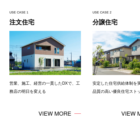
BIM
USE CASE 1
USE CASE 2
注文住宅
分譲住宅
BIMサービス
早受取（金融サービス）
AIプロジェクト
営業、施工、経営の一貫したDXで、工
安定した住宅供給体制を
務店の明日を変える
品質の高い優良住宅スト
VIEW MORE
VIEW