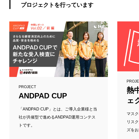
プロジェクトを行っています
PROJ
PROJECT
熱
ANDPAD CUP
ェ
「ANDPAD CUP」とは、ご導入企業様と当
マスク
社が共催型で進めるANDPAD運用コンテス
リスク
トです。
ズをお