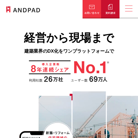
経営から現場まで
はじめての資料はこちら
概要資料ダウンロード
建築業界のDX化を
ワンプラットフォームで
知りたい情報が選べる
お役立ち資料一覧
課題別