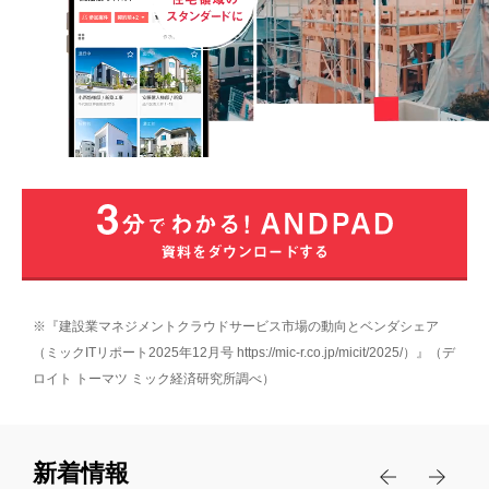
業界別
情報共有の課題
写真管理の課題
製品
注文住宅
移動時間の課題
分譲住宅
料金
施工管理
工程表の課題
リフォーム
チャット
受発注業務の課題
事例
設備工事
図面
原価管理の課題
太陽光
サポート
導入事例
黒板
営業管理の課題
塗装・屋根・外装
ANDPAD導入企業様のインタビュー記事
※『建設業マネジメントクラウドサービス市場の動向とベンダシェア
検査
稼働管理の課題
セミナー
サポート体制
プロジェクトストーリー
（ミックITリポート2025年12月号 https://mic-r.co.jp/micit/2025/）』（デ
外構・エクステリア
ボード
人材育成と技術継承の課題
ロイト トーマツ ミック経済研究所調べ）
建設DXに向けた様々な取り組みをご紹介
よくある質問
ディスプレイ
お役立ち資料
引合粗利管理
ユーザーストーリー
情報の属人化の課題
セキュリティ
大規模修繕
建設業界の方々の様々な成功体験をご紹介
新着情報
受発注
写真の撮り忘れと是正漏れの課題
お役立ちコラム
料金